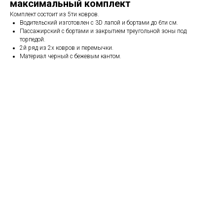
максимальный комплект
Комплект состоит из 5ти ковров.
Водительский изготовлен с 3D лапой и бортами до 6ти см.
Пассажирский с бортами и закрытием треугольной зоны под
торпедой.
2й ряд из 2х ковров и перемычки.
Материал черный с бежевым кантом.